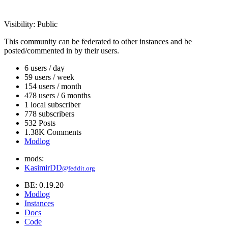
Visibility:
Public
This community can be federated to other instances and be
posted/commented in by their users.
6 users / day
59 users / week
154 users / month
478 users / 6 months
1 local subscriber
778 subscribers
532 Posts
1.38K Comments
Modlog
mods:
KasimirDD
@feddit.org
BE: 0.19.20
Modlog
Instances
Docs
Code