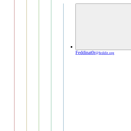
Feddinat0r
@feddit.org