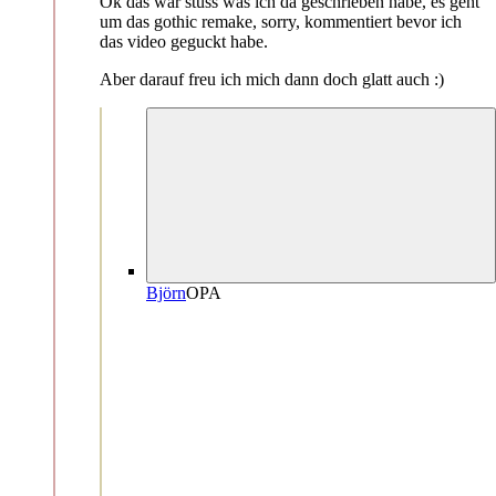
Ok das war stuss was ich da geschrieben habe, es geht
um das gothic remake, sorry, kommentiert bevor ich
das video geguckt habe.
Aber darauf freu ich mich dann doch glatt auch :)
Björn
OP
A