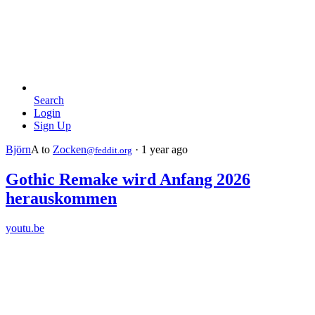
Search
Login
Sign Up
Björn
A
to
Zocken
·
1 year ago
@feddit.org
Gothic Remake wird Anfang 2026
herauskommen
youtu.be