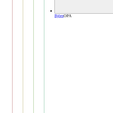
Björn
OP
A