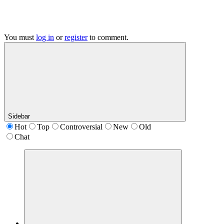
You must
log in
or
register
to comment.
Sidebar
Hot
Top
Controversial
New
Old
Chat