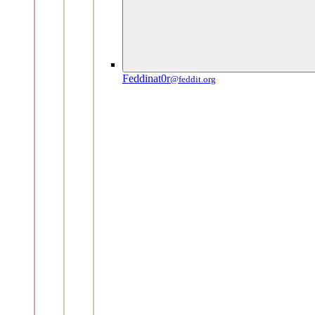
Feddinat0r
@feddit.org